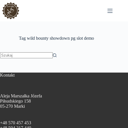
Przejdź
do
treści
Tag
wild bounty showdown pg slot demo
Brak
wyników
Kontakt
Aleja Marszałka Józefa
Piłsudskiego 158
05-270 Marki
+48 570 457 453
+48 504 217 440