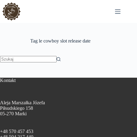
Przejdź
do
treści
Tag
le cowboy slot release date
Brak
wyników
Kontakt
Aleja Marszałka Józefa
Piłsudskiego 158
05-270 Marki
+48 570 457 453
+48 504 217 440