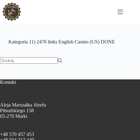
Przejdź
do
treści
Kategoria
11) 2470 links English Casino (US) DONE
Brak
wyników
Kontakt
Aleja Marszałka Józefa
Piłsudskiego 158
05-270 Marki
+48 570 457 453
+48 504 217 440